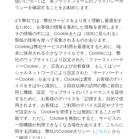
扱いについては、各プラットフォームのプライバシーポ
リシーを確認することをお勧めします。
2.5.弊社では、弊社サービスをより良く理解し最適化す
るために、お客様の情報を集約した情報を使用します。
その情報の中には、Cookieまたは（SDKに見られる）
類似の技術を使って収集されるものがあります。
Cookieは弊社サービスの利用を最適化するために、端
末に保存される小さなファイルです。Cookieには、弊
社のウェブサイトにより設定された「ファーストパーテ
ィーCookie」と、広告および分析媒体、もしくはソー
シャルネットワークにより設定された「サードパーティ
ーCookie」があります。Cookieは通常、お客様のデバ
イスをすばやく識別し、２回目以降の訪問の際に前回と
同じ機能、設定、ウェブサイトのパフォーマンスを提供
するために、お客様のデバイスを「記憶する」目的で使
用されます。お客様は、ご利用のデバイス設定やブラウ
ザ設定から、Cookieを管理または無効にすることが可
能です。ただし、Cookieを無効にすると、サービスの
一部機能が利用できなくなる場合があります。こちらに
関する詳細は、弊社のCookieポリシー（
こちら
）から
ご確認ください。