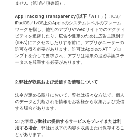
ません（第1条4項参照）。
App Tracking Transparency(以下「ATT」)
：iOS／
iPadOS／tvOS上のAppleのシステムレベルのフレーム
ワークを指し、他社のアプリやWebサイトでのアクティ
ビティを追跡したり、広告や測定のために広告主識別子
(IDFA)にアクセスしたりする前に、アプリがユーザーの
許可を得る必要があります。許可はAppleの ATT プロ
ンプトを介して要求され、アプリは結果の追跡承認ステ
ータスを尊重する必要があります。
2.弊社が収集および受信する情報について
法令が定める限りにおいて、弊社は様々な方法で、個人
のデータと判断される情報をお客様から収集および受信
する場合があります。
2.1.お客様が
弊社の提供するサービスをプレイまたは利
用する場合
、弊社は以下の内容を収集または保存するこ
とがあります。