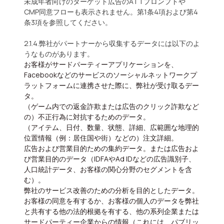
未成年者向けのターゲット広告のATTプロンプトや
CMP同意フローも表示されません。第1条4項および第4
条3項を参照してください。
2.1.4.弊社がパートナーから収集するデータには以下のよ
うなものがあります。
お客様がサードパーティーアプリケーションを、
Facebookなどのサービスのソーシャルネットワークプ
ラットフォームに連携させた際に、弊社が受け取るデー
タ。
（ゲーム内での返金詐欺または広告のクリック詐欺など
の）不正行為に対抗するためのデータ。
（アイテム、日付、数量、状態、詳細、広範囲な地理的
位置情報（例：居住国や街）などの）注文詳細。
広告および営業目的ための集約データ。または広告およ
び営業目的のデータ（IDFAやAd IDなどの広告識別子、
人口統計データ、お客様の関心分野のセグメントを含
む）。
弊社のサービス改善のための分析を目的としたデータ。
お客様の同意を有するか、お客様の個人のデータを弊社
と共有する他の法的根拠を有する、他の系列企業または
サードパーティー企業からの情報（これには、パブリッ