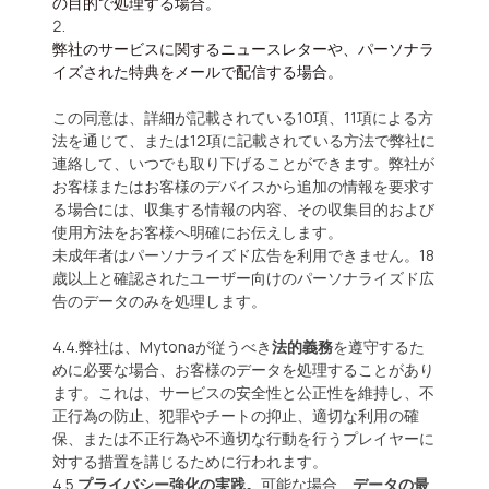
の目的で処理する場合。
弊社のサービスに関するニュースレターや、パーソナラ
イズされた特典をメールで配信する場合。
この同意は、詳細が記載されている10項、11項による方
法を通じて、または12項に記載されている方法で弊社に
連絡して、いつでも取り下げることができます。弊社が
お客様またはお客様のデバイスから追加の情報を要求す
る場合には、収集する情報の内容、その収集目的および
使用方法をお客様へ明確にお伝えします。
未成年者はパーソナライズド広告を利用できません。18
歳以上と確認されたユーザー向けのパーソナライズド広
告のデータのみを処理します。
4.4.弊社は、Mytonaが従うべき
法的義務
を遵守するた
めに必要な場合、お客様のデータを処理することがあり
ます。これは、サービスの安全性と公正性を維持し、不
正行為の防止、犯罪やチートの抑止、適切な利用の確
保、または不正行為や不適切な行動を行うプレイヤーに
対する措置を講じるために行われます。
4.5.
プライバシー強化の実践。
可能な場合、
データの最