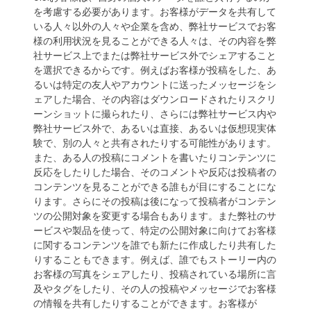
を考慮する必要があります。お客様がデータを共有して
いる人々以外の人々や企業を含め、弊社サービスでお客
様の利用状況を見ることができる人々は、その内容を弊
社サービス上でまたは弊社サービス外でシェアすること
を選択できるからです。例えばお客様が投稿をした、あ
るいは特定の友人やアカウントに送ったメッセージをシ
ェアした場合、その内容はダウンロードされたりスクリ
ーンショットに撮られたり、さらには弊社サービス内や
弊社サービス外で、あるいは直接、あるいは仮想現実体
験で、別の人々と共有されたりする可能性があります。
また、ある人の投稿にコメントを書いたりコンテンツに
反応をしたりした場合、そのコメントや反応は投稿者の
コンテンツを見ることができる誰もが目にすることにな
ります。さらにその投稿は後になって投稿者がコンテン
ツの公開対象を変更する場合もあります。また弊社のサ
ービスや製品を使って、特定の公開対象に向けてお客様
に関するコンテンツを誰でも新たに作成したり共有した
りすることもできます。例えば、誰でもストーリー内の
お客様の写真をシェアしたり、投稿されている場所に言
及やタグをしたり、その人の投稿やメッセージでお客様
の情報を共有したりすることができます。お客様が