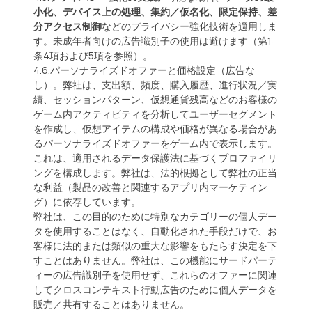
小化、デバイス上の処理、集約／仮名化、限定保持、差
分アクセス制御
などのプライバシー強化技術を適用しま
す。未成年者向けの広告識別子の使用は避けます（第1
条4項および5項を参照）。
4.6.パーソナライズドオファーと価格設定（広告な
し）。弊社は、支出額、頻度、購入履歴、進行状況／実
績、セッションパターン、仮想通貨残高などのお客様の
ゲーム内アクティビティを分析してユーザーセグメント
を作成し、仮想アイテムの構成や価格が異なる場合があ
るパーソナライズドオファーをゲーム内で表示します。
これは、適用されるデータ保護法に基づくプロファイリ
ングを構成します。弊社は、法的根拠として弊社の正当
な利益（製品の改善と関連するアプリ内マーケティン
グ）に依存しています。
弊社は、この目的のために特別なカテゴリーの個人デー
タを使用することはなく、自動化された手段だけで、お
客様に法的または類似の重大な影響をもたらす決定を下
すことはありません。弊社は、この機能にサードパーテ
ィーの広告識別子を使用せず、これらのオファーに関連
してクロスコンテキスト行動広告のために個人データを
販売／共有することはありません。