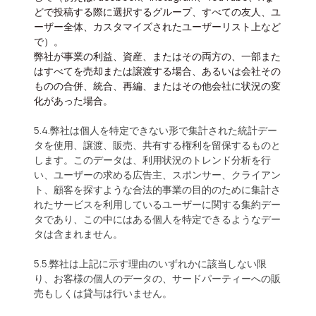
どで投稿する際に選択するグループ、すべての友人、ユ
ーザー全体、カスタマイズされたユーザーリスト上など
で）。
弊社が事業の利益、資産、またはその両方の、一部また
はすべてを売却または譲渡する場合、あるいは会社その
ものの合併、統合、再編、またはその他会社に状況の変
化があった場合。
5.4.弊社は個人を特定できない形で集計された統計デー
タを使用、譲渡、販売、共有する権利を留保するものと
します。このデータは、利用状況のトレンド分析を行
い、ユーザーの求める広告主、スポンサー、クライアン
ト、顧客を探すような合法的事業の目的のために集計さ
れたサービスを利用しているユーザーに関する集約デー
タであり、この中にはある個人を特定できるようなデー
タは含まれません。
5.5.弊社は上記に示す理由のいずれかに該当しない限
り、お客様の個人のデータの、サードパーティーへの販
売もしくは貸与は行いません。