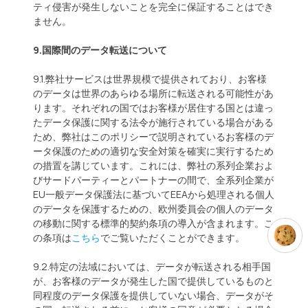
ティ侵害が発生しないことを完全に保証することはでき
ません。
9.国際間のデータ転送について
9.1.弊社サービスは世界規模で提供されており、お客様
のデータは世界のあらゆる場所に転送される可能性があ
ります。それぞれの国ではお客様が居住する国とは違っ
たデータ保護に関する法令が施行されている場合がある
ため、弊社はこのポリシーで説明されているお客様のデ
ータ保護のための適切な安全対策を確実に実行するため
の措置を講じています。これには、弊社の系列企業およ
びサードパーティーとパートナーの間で、全系列企業が
EU一般データ保護法に基づいてEEAから処理される個人
のデータを保護するための、欧州委員会の個人のデータ
の移動に関する標準的契約条項の導入が含まれます。こ
の条項は
こちら
でご覧いただくことができます。
Click
9.2.特定の法域においては、データが転送される相手国
が、お客様のデータが発生した国で提供しているものと
同程度のデータ保護を提供していない場合、データがそ