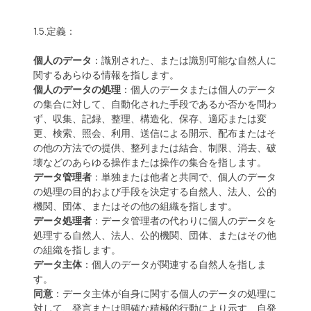
1.5.定義：
個人のデータ
：識別された、または識別可能な自然人に
関するあらゆる情報を指します。
個人のデータの処理
：個人のデータまたは個人のデータ
の集合に対して、自動化された手段であるか否かを問わ
ず、収集、記録、整理、構造化、保存、適応または変
更、検索、照会、利用、送信による開示、配布またはそ
の他の方法での提供、整列または結合、制限、消去、破
壊などのあらゆる操作または操作の集合を指します。
データ管理者
：単独または他者と共同で、個人のデータ
の処理の目的および手段を決定する自然人、法人、公的
機関、団体、またはその他の組織を指します。
データ処理者
：データ管理者の代わりに個人のデータを
処理する自然人、法人、公的機関、団体、またはその他
の組織を指します。
データ主体
：個人のデータが関連する自然人を指しま
す。
同意
：データ主体が自身に関する個人のデータの処理に
対して、発言または明確な積極的行動により示す、自発