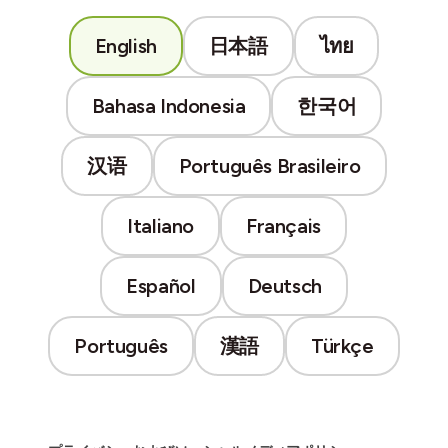
English
日本語
ไทย
Bahasa Indonesia
한국어
汉语
Português Brasileiro
Italiano
Français
Español
Deutsch
Português
漢語
Türkçe