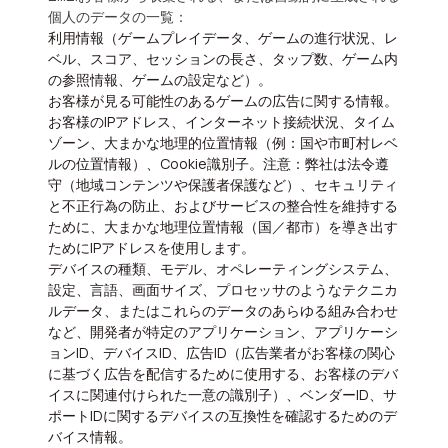
個人のデータの一覧：
利用情報（ゲームプレイデータ、ゲームの進行状況、レ
ベル、スコア、セッションの長さ、タップ数、ゲーム内
の参照情報、ゲームの設定など）。
お客様が見る可能性のあるゲームの広告に関する情報。
お客様のIPアドレス、インターネット接続状況、タイム
ゾーン、大まかな地理的位置情報（例：国や市町村レベ
ルの位置情報）、Cookie識別子。
注意：弊社は法令遵
守（地域コンテンツや保護者保護など）、セキュリティ
と不正行為の防止、およびサービスの整合性を維持する
ために、大まかな地理位置情報（国／都市）を導き出す
ためにIPアドレスを使用します。
デバイスの種類、モデル、オペレーティングシステム、
設定、言語、画面サイズ、プロセッサのようなテクニカ
ルデータ、またはこれらのデータのあらゆる組み合わせ
など、開発者が特定のアプリケーション、アプリケーシ
ョンID、デバイスID、広告ID（広告業者がお客様の関心
に基づく広告を配信するために使用する、お客様のデバ
イスに関連付けられた一意の識別子）、ベンダーID、サ
ポートIDに関するデバイスの互換性を確認するためのデ
バイス情報。