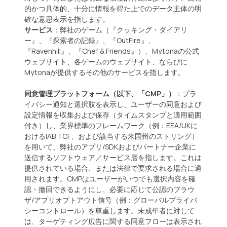
的かつ具体的、十分に情報を得た上でのデータ主体の明
確な意思表示を指します。
サービス
：弊社のゲーム（『クッキング・ダイアリ
ー』、『探索者の記録』、『OutFire』、
『Ravenhill』、『Chef & Friends』）、Mytonaの公式
ウェブサイト、各ゲームのウェブサイト、ならびに
Mytonaが提供するその他のサービスを指します。
同意管理プラットフォーム（以下、「CMP」）
：プラ
イバシー通知と選択肢を表示し、ユーザーの同意および
設定情報を収集および保存（タイムスタンプと適用範囲
付き）し、業界標準のフレームワーク（例：EEA/UKに
おけるIAB TCF、および該当する米国州のストリング）
を用いて、弊社のアプリ/SDKおよびパートナー企業に
送信するソフトウェア／サービス層を指します。これは
提供されている場合、または法律で要求される場合に適
用されます。CMPはユーザーがいつでも選択内容を確
認・撤回できるようにし、必要に応じて公認のブラウ
ザ/アプリオプトアウト信号（例：グローバルプライバ
シーコントロール）を尊重します。未成年者に対して
は、ターゲティング広告に関する同意フローは表示され