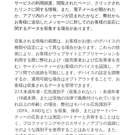
サービスの利用頻度、閲覧されたページ、クリックされ
たリンクに関する情報。また、電子メールが開かれた
か、アプリ内のメッセージが読まれたかなど、弊社から
お客様に送信したメッセージに対してのお客様の反応に
関するデータを収集する場合があります。
収集される情報の範囲は、お客様がお使いのデバイスの
種類や設定によって異なる場合があります。これらの技
術により、お客様がウェブサイトとアプリケーションを
利用する際に弊社および（販売業者および広告業者を含
む）サードパーティーがお客様のデバイスを認識し、ア
プリ間での追跡を可能にします。デバイスの設定を調整
するか、適用可能な場合はオプトアウトすることで、お
客様は収集されるデータを管理できます。
2.1.3.未成年者 - 広告識別子（収集されない）：未成年者
（18歳未満、または現地の法律で義務付けられているそ
れ以上の年齢）の場合、弊社はモバイル広告識別子
（IDFA、AAIDなど）を収集、保存、またはサードパー
ティーの広告または測定パートナーと共有することはな
く、プロファイリングやクロスサイト／アプリの追跡に
そのような識別子を使用することはありません。また、