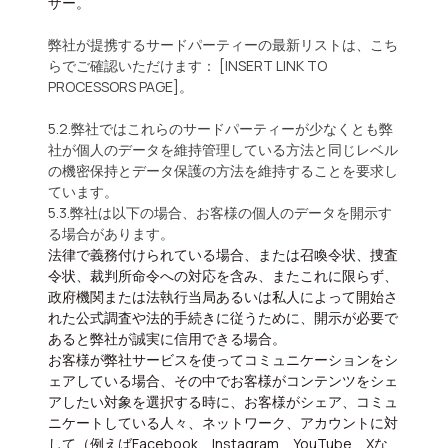
ザー。
弊社が提携するサードパーティーの最新リストは、こち
らでご確認いただけます： [INSERT LINK TO
PROCESSORS PAGE]。
5.2.弊社ではこれらのサードパーティーが少なくとも弊
社が個人のデータを維持管理している方法と同じレベル
の機密保持とデータ保護の方法を維持することを要求し
ています。
5.3.弊社は以下の場合、お客様の個人のデータを開示す
る場合があります。
法律で義務付けられている場合、または召喚令状、捜査
令状、裁判所命令への対応を含み、またこれに限らず、
政府機関または法執行当局あるいは私人によって開始さ
れた公式調査や法的手続きに従うために、開示が必要で
あると弊社が誠実に信用できる場合。
お客様が弊社サービスを使ってコミュニケーションをシ
ェアしている場合、その中でお客様がコンテンツをシェ
アしたい対象を選択する時に、お客様がシェア、コミュ
ニケートしている人々、ネットワーク、アカウントに対
して（例えばFacebook、Instagram、YouTube、Xな