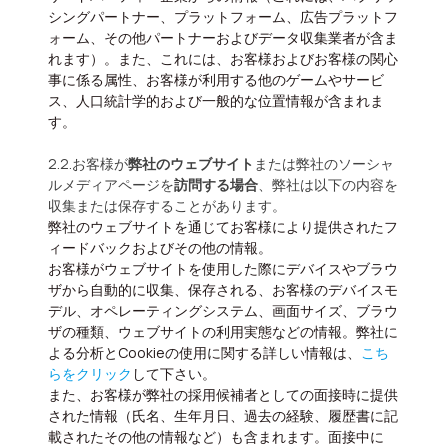
シングパートナー、プラットフォーム、広告プラットフ
ォーム、その他パートナーおよびデータ収集業者が含ま
れます）。また、これには、お客様およびお客様の関心
事に係る属性、お客様が利用する他のゲームやサービ
ス、人口統計学的および一般的な位置情報が含まれま
す。
2.2.お客様が
弊社のウェブサイト
または弊社のソーシャ
ルメディアページを
訪問する場合
、弊社は以下の内容を
収集または保存することがあります。
弊社のウェブサイトを通じてお客様により提供されたフ
ィードバックおよびその他の情報。
お客様がウェブサイトを使用した際にデバイスやブラウ
ザから自動的に収集、保存される、お客様のデバイスモ
デル、オペレーティングシステム、画面サイズ、ブラウ
ザの種類、ウェブサイトの利用実態などの情報。弊社に
よる分析とCookieの使用に関する詳しい情報は、
こち
らをクリック
して下さい。
また、お客様が弊社の採用候補者としての面接時に提供
された情報
（氏名、生年月日、過去の経験、履歴書に記
載されたその他の情報など）
も含まれます。面接中に